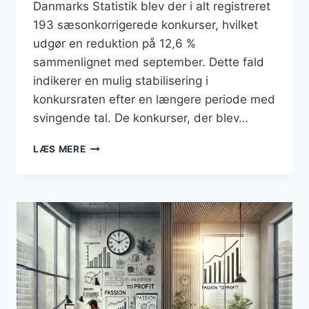
Danmarks Statistik blev der i alt registreret
193 sæsonkorrigerede konkurser, hvilket
udgør en reduktion på 12,6 %
sammenlignet med september. Dette fald
indikerer en mulig stabilisering i
konkursraten efter en længere periode med
svingende tal. De konkurser, der blev…
FALD
LÆS MERE
I
ANTAL
KONKURSER
BLANDT
AKTIVE
VIRKSOMHEDER
I
OKTOBER