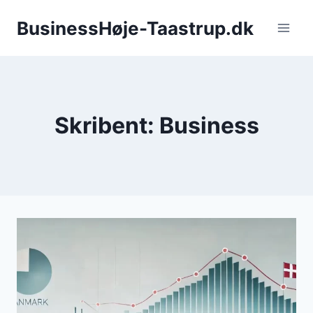
Fortsæt
BusinessHøje-Taastrup.dk
til
indhold
Skribent: Business