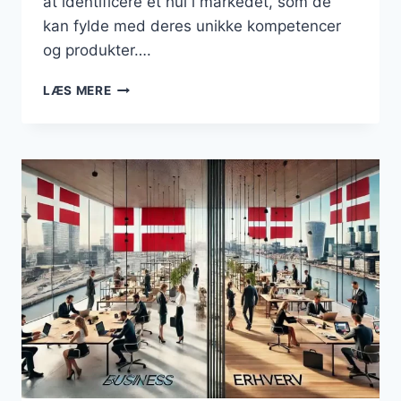
at identificere et hul i markedet, som de
kan fylde med deres unikke kompetencer
og produkter….
DET
LÆS MERE
AT
DRIVE
FORRETNING:
FRA
PASSION
TIL
PROFIT