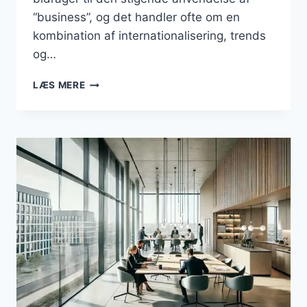
“business”, og det handler ofte om en
kombination af internationalisering, trends
og…
ER
LÆS MERE
ORDET
“ERHVERV”
VED
AT
BLIVE
OVERTAGET
AF
“BUSINESS”
I
DET
DANSKE
SPROG?