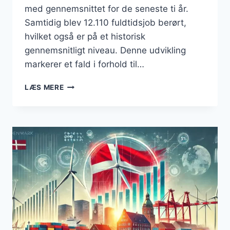
med gennemsnittet for de seneste ti år.
Samtidig blev 12.110 fuldtidsjob berørt,
hvilket også er på et historisk
gennemsnitligt niveau. Denne udvikling
markerer et fald i forhold til…
KONKURSER
LÆS MERE
I
DANMARK
2024:
ET
GENNEMSNITLIGT
ÅR