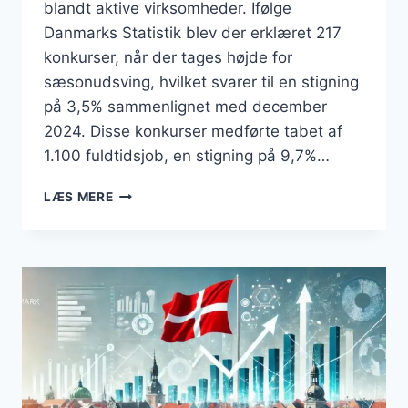
blandt aktive virksomheder. Ifølge
Danmarks Statistik blev der erklæret 217
konkurser, når der tages højde for
sæsonudsving, hvilket svarer til en stigning
på 3,5% sammenlignet med december
2024. Disse konkurser medførte tabet af
1.100 fuldtidsjob, en stigning på 9,7%…
FLERE
LÆS MERE
KONKURSER
I
DANMARK:
HVAD
BETYDER
DET
FOR
ERHVERVSLIVET?