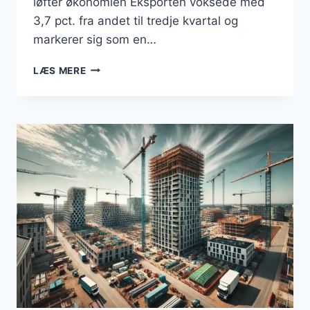
løfter økonomien Eksporten voksede med
3,7 pct. fra andet til tredje kvartal og
markerer sig som en…
DANSK
LÆS MERE
ØKONOMI
I
VÆKST:
EKSPORT
OG
JOBSKABELSE
I
FOKUS