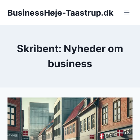
Fortsæt
BusinessHøje-Taastrup.dk
til
indhold
Skribent: Nyheder om
business