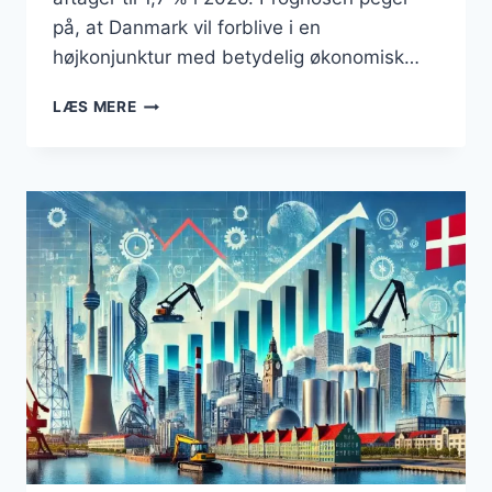
på, at Danmark vil forblive i en
højkonjunktur med betydelig økonomisk…
STÆRK
LÆS MERE
VÆKST
I
DANMARK
TRODS
GLOBALE
USIKKERHEDER