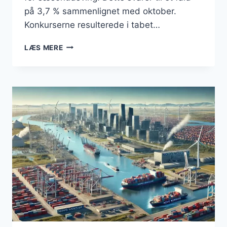
på 3,7 % sammenlignet med oktober.
Konkurserne resulterede i tabet…
BUSINESS:
LÆS MERE
FALDENDE
TENDENS
I
KONKURSER
I
DANMARK
(NOVEMBER
2024)